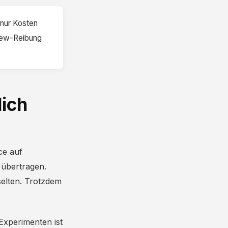
 nur Kosten
view-Reibung
lich
ce auf
 übertragen.
elten. Trotzdem
Experimenten ist