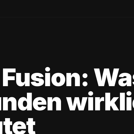
 Fusion: Wa
unden wirkl
tet