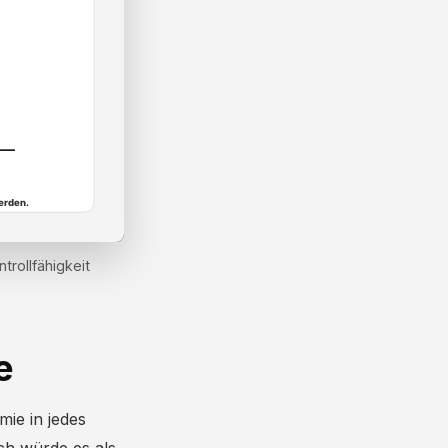
trollfähigkeit
e
ie in jedes