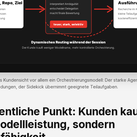
us Kundensicht vor allem ein Orchestrierungsmodell: Der starke Agent 
idungen, der Sidekick übernimmt geeignete Teilaufgaben.
entliche Punkt: Kunden ka
odellleistung, sondern