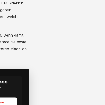
 Der Sidekick
fgaben.
gent welche
ch. Denn damit
erade die beste
hreren Modellen