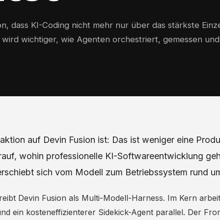
ion, dass KI-Coding nicht mehr nur über das stärkste Einz
 wird wichtiger, wie Agenten orchestriert, gemessen und
ktion auf Devin Fusion ist: Das ist weniger eine Produ
rauf, wohin professionelle KI-Softwareentwicklung geh
rschiebt sich vom Modell zum Betriebssystem rund u
eibt Devin Fusion als Multi-Modell-Harness. Im Kern arbeit
nd ein kosteneffizienterer Sidekick-Agent parallel. Der Fron