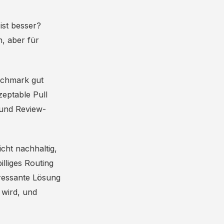
ist besser?
, aber für
nchmark gut
zeptable Pull
 und Review-
icht nachhaltig,
illiges Routing
ressante Lösung
 wird, und