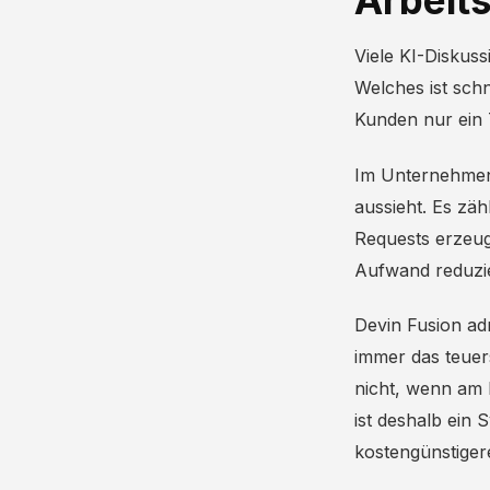
Arbeits
Viele KI-Diskus
Welches ist sch
Kunden nur ein T
Im Unternehmens
aussieht. Es zäh
Requests erzeugt
Aufwand reduzie
Devin Fusion adr
immer das teuers
nicht, wenn am 
ist deshalb ein 
kostengünstigere